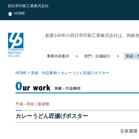
四日市印刷工業株式会社
HOME
創業140年の四日市印刷工業株式会社は、和紙
事業内容案内
部門・設備紹介
実績・
四日市印刷
工業株式会
社
HOME
>
実績・作品事例
>
カレーうどん匠揚げポスター
実績・作品事例
平成～現在｜販促物
カレーうどん匠揚げポスター
古奈屋様