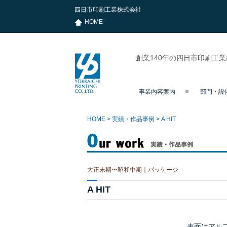
四日市印刷工業株式会社
HOME
創業140年の四日市印刷工
事業内容案内
部門・設
四日市印刷
工業株式会
社
HOME
>
実績・作品事例
>
A HIT
実績・作品事例
大正末期〜昭和中期｜パッケージ
A HIT
表面はアル