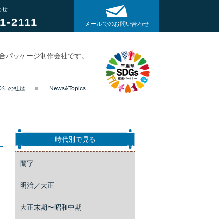
わせ
1-2111
メールでのお問い合わせ
総合パッケージ制作会社です。
40年の社歴
News&Topics
時代別で見る
蘭字
明治／大正
大正末期〜昭和中期