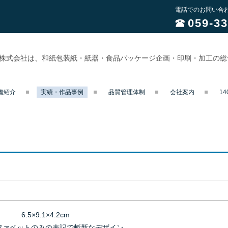
電話でのお問い合
059-33
業株式会社は、和紙包装紙・紙器・食品パッケージ企画・印刷・加工の
備紹介
実績・作品事例
品質管理体制
会社案内
1
6.5×9.1×4.2cm
ファベットのみの表記で斬新なデザイン。