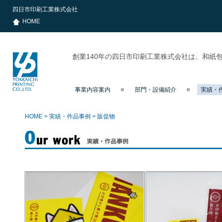
四日市印刷工業株式会社
HOME
創業140年の四日市印刷工業株式会社は、和紙
事業内容案内
部門・設備紹介
実績・
四日市印刷
工業株式会
社
HOME
>
実績・作品事例
>
販促物
実績・作品事例