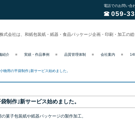
電話でのお問い合
059-33
業株式会社は、和紙包装紙・紙器・食品パッケージ企画・印刷・加工の
備紹介
実績・作品事例
品質管理体制
会社案内
1
｢小物用の平袋制作｣新サービス始めました。
平袋制作｣新サービス始めました。
用の菓子包装紙や紙器パッケージの製作加工。