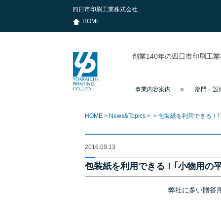
四日市印刷工業株式会社
HOME
創業140年の四日市印刷工
事業内容案内
部門・設
四日市印刷
工業株式会
社
HOME
>
News&Topics
>
>
包装紙を利用できる！
2016.09.13
包装紙を利用できる！｢小物用の
弊社に多い贈答