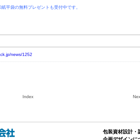
和紙平袋の無料プレゼントも受付中です。
ack.jp/news/1252
Index
Nex
包装資材設計・
企画デザインに