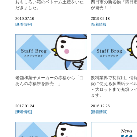
おもしろい箱のベトナム土産をいた
四日市の新名物『四日
だきました。
が発売！！
2019.07.16
2019.02.18
[新着情報]
[新着情報]
老舗和菓子メーカーの赤福から「白
飲料業界で初採用。情報
あんの赤福餅を販売！」
促に使える多層紙ラベ
～大ロットまで充填ラ
ます。
2017.01.24
2016.12.26
[新着情報]
[新着情報]