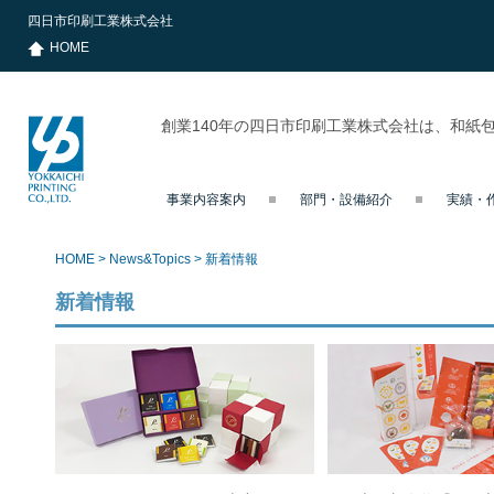
四日市印刷工業株式会社
HOME
創業140年の四日市印刷工業株式会社は、和紙
事業内容案内
部門・設備紹介
実績・
四日市印刷
工業株式会
社
HOME
>
News&Topics
>
新着情報
新着情報