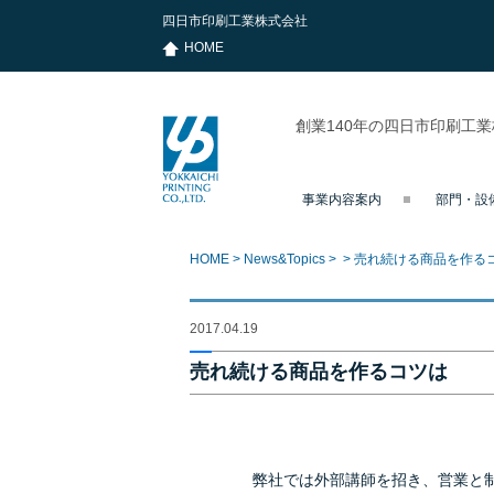
四日市印刷工業株式会社
HOME
創業140年の四日市印刷工
事業内容案内
部門・設
四日市印刷
工業株式会
社
HOME
>
News&Topics
>
>
売れ続ける商品を作る
2017.04.19
売れ続ける商品を作るコツは
弊社では外部講師を招き、営業と