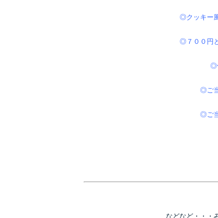
◎クッキー
◎７００円
◎
◎ご
◎ご
などなど・・・