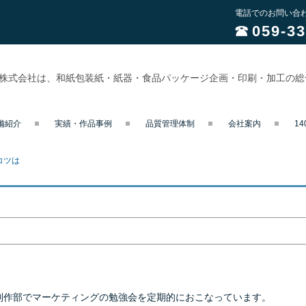
電話でのお問い合
059-33
業株式会社は、和紙包装紙・紙器・食品パッケージ企画・印刷・加工の
備紹介
実績・作品事例
品質管理体制
会社案内
1
コツは
制作部でマーケティングの勉強会を定期的におこなっています。