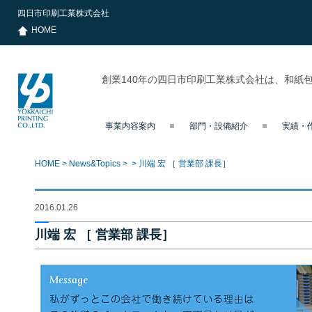
四日市印刷工業株式会社
HOME
創業140年の四日市印刷工業株式会社は、和紙
事業内容案内
部門・設備紹介
実績・
四日市印刷
工業株式会
社
HOME
>
News&Topics
>
>
川端 宏 ［ 営業部 課長］
2016.01.26
川端 宏 ［ 営業部 課長］