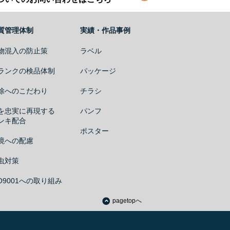
質管理体制
実績・作品事例
物混入の防止策
ラベル
ランクの検品体制
パッケージ
除へのこだわり
チラシ
を忠実に再現する
パンフ
ンキ配合
ポスター
境への配慮
虫対策
SO9001への取り組み
pagetopへ