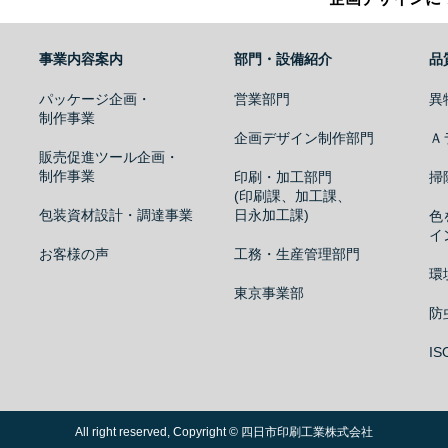
事業内容案内
部門・設備紹介
品
パッケージ企画・
営業部門
異
制作事業
企画デザイン制作部門
Ａ
販売促進ツール企画・
制作事業
印刷・加工部門
掃
(印刷課、加工課、
包装資材設計・調達事業
日永加工課)
色
イ
お客様の声
工務・生産管理部門
環
東京事業部
防
I
All right reserved, Copyright © 四日市印刷工業株式会社