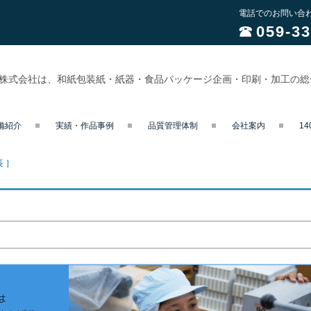
電話でのお問い合
059-33
業株式会社は、和紙包装紙・紙器・食品パッケージ企画・印刷・加工の
備紹介
実績・作品事例
品質管理体制
会社案内
1
長 ］