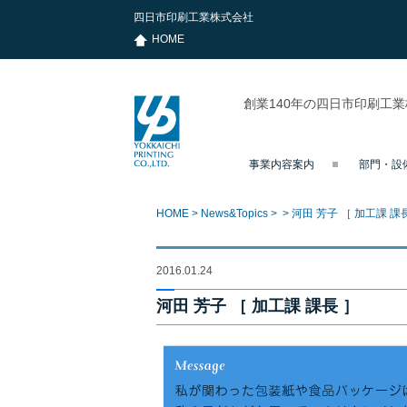
四日市印刷工業株式会社
HOME
創業140年の四日市印刷工
事業内容案内
部門・設
四日市印刷
工業株式会
社
HOME
>
News&Topics
>
>
河田 芳子 ［ 加工課 課
2016.01.24
河田 芳子 ［ 加工課 課長 ］